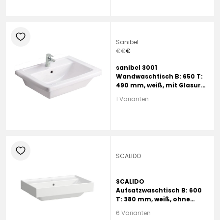
heart
Sanibel
€
€
€
sanibel 3001
Wandwaschtisch B: 650 T:
490 mm, weiß, mit Glasur
HYGIENE und Clean, mit 1
1 Varianten
Hahnloch, mit Überlauf
heart
SCALIDO
SCALIDO
Aufsatzwaschtisch B: 600
T: 380 mm, weiß, ohne
Beschichtung, mit 1
6 Varianten
Hahnloch, mit Überlauf