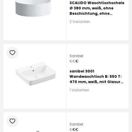
SCALIDO Waschtischschale
Ø 380 mm, weiß, ohne
Beschichtung, ohne
Hahnloch, ohne Überlauf
2 Varianten
heart
Sanibel
€
€
€
sanibel 3001
Wandwaschtisch B: 550 T:
470 mm, weiß, mit Glasur
HYGIENE, mit 1 Hahnloch,
1 Varianten
mit Überlauf
heart
Sanibel
€
€
€