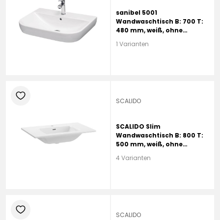
sanibel 5001
Wandwaschtisch B: 700 T:
480 mm, weiß, ohne
Beschichtung, mit 1
1 Varianten
Hahnloch, mit Überlauf
heart
SCALIDO
SCALIDO Slim
Wandwaschtisch B: 800 T:
500 mm, weiß, ohne
Beschichtung, mit 1
4 Varianten
Hahnloch, mit Überlauf
heart
SCALIDO