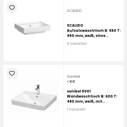
heart
SCALIDO
SCALIDO
Aufsatzwaschtisch B: 550 T:
450 mm, weiß, ohne
Beschichtung, mit 1
6 Varianten
Hahnloch, mit Überlauf
heart
Sanibel
€
€
€
sanibel 5001
Wandwaschtisch B: 600 T:
480 mm, weiß, mit
sanibelTect, mit 1
1 Varianten
Hahnloch, mit Überlauf