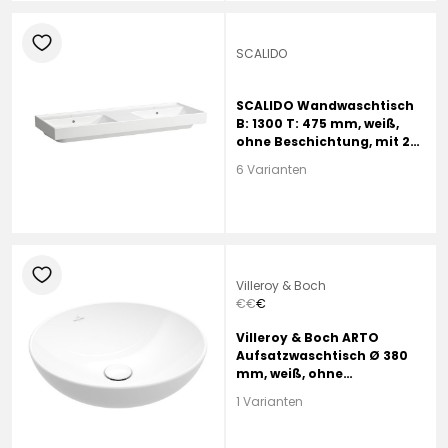
heart
SCALIDO
SCALIDO Wandwaschtisch
B: 1300 T: 475 mm, weiß,
ohne Beschichtung, mit 2
Hahnlöchern, mit Überlauf
6 Varianten
heart
Villeroy & Boch
€
€
€
Villeroy & Boch ARTO
Aufsatzwaschtisch Ø 380
mm, weiß, ohne
Beschichtung, ohne
1 Varianten
Hahnloch, mit Überlauf