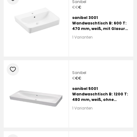
Sanibel
€
€
€
sanibel 3001
Wandwaschtisch B: 600 T:
470 mm, weiß, mit Glasur
HYGIENE, mit 1 Hahnloch,
1 Varianten
mit Überlauf
heart
Sanibel
€
€
€
sanibel 5001
Wandwaschtisch B: 1200 T:
480 mm, weiß, ohne
Beschichtung, ohne
1 Varianten
Hahnloch, mit Überlauf