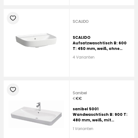
heart
SCALIDO
SCALIDO
Aufsatzwaschtisch B: 600
T: 450 mm, weiß, ohne
Beschichtung, mit 1
4 Varianten
Hahnloch, mit Überlauf
heart
Sanibel
€
€
€
sanibel 5001
Wandwaschtisch B: 900 T:
480 mm, weiß, mit
sanibelTect, mit 1
1 Varianten
Hahnloch, mit Überlauf