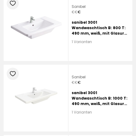
heart
Sanibel
€
€
€
sanibel 3001
Wandwaschtisch B: 800 T:
490 mm, weiß, mit Glasur
HYGIENE und Clean, mit 1
1 Varianten
Hahnloch, mit Überlauf
heart
Sanibel
€
€
€
sanibel 3001
Wandwaschtisch B: 1000 T:
490 mm, weiß, mit Glasur
HYGIENE und Clean, mit 1
1 Varianten
Hahnloch, mit Überlauf