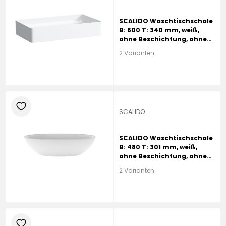
SCALIDO Waschtischschale
B: 600 T: 340 mm, weiß,
ohne Beschichtung, ohne
Hahnloch, ohne Überlauf
2 Varianten
heart
SCALIDO
SCALIDO Waschtischschale
B: 480 T: 301 mm, weiß,
ohne Beschichtung, ohne
Hahnloch, ohne Überlauf
2 Varianten
heart