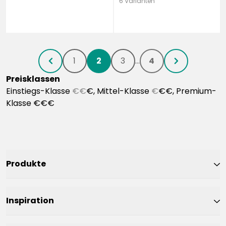
6 Varianten
1
2
3
...
4
chevronLeft
chevronRight
Preisklassen
Einstiegs-Klasse
€€
€, Mittel-Klasse
€
€€, Premium-
Klasse €€€
Produkte
Inspiration