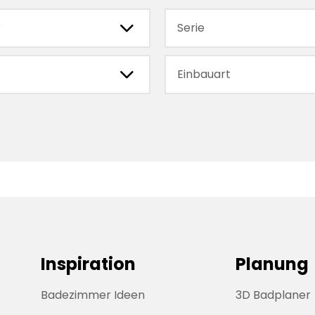
chevronRight
r
Serie
chevronRight
Einbauart
Inspiration
Planung
Badezimmer Ideen
3D Badplaner