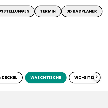
USSTELLUNGEN
TERMIN
3D BADPLANER
chevronRight
& DECKEL
WASCHTISCHE
WC-SITZE