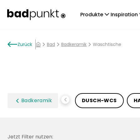
chevronDown
che
Produkte
Inspiration
arrowLeft
Zurück
chevronRight
Bad
chevronRight
Badkeramik
chevronRight
Waschtische
home
chevronLeft
Badkeramik
DUSCH-WCS
H
Jetzt Filter nutzen: