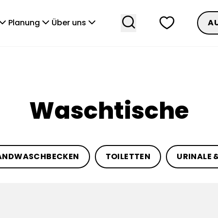
search
heart
vronDown
chevronDown
chevronDown
Planung
Über uns
A
Waschtische
ANDWASCHBECKEN
TOILETTEN
URINALE 