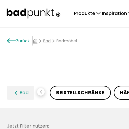
chevronDown
che
Produkte
Inspiration
arrowLeft
Zurück
chevronRight
Bad
chevronRight
Badmöbel
home
chevronLeft
Bad
BEISTELLSCHRÄNKE
HÄ
Jetzt Filter nutzen: