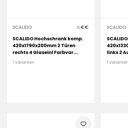
SCALIDO
€
€
€
SCALIDO
SCALIDO Hochschrank komp.
SCALIDO 
420x1790x200mm 2 Türen
420x133
rechts 4 Glaseinl Farbvar.
links 2 
W/E/E
1 Varianten
1 Variante
heart