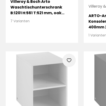
Villeroy & Boch Arto
Villeroy 
Waschtischunterschrank
B:1201 H:561 T:521 mm, oak
ARTO-An
kansas, 2 Auszüge, 2 Beckene
Konsole
7 Varianten
400mm 2
Macciat
1 Variante
heart