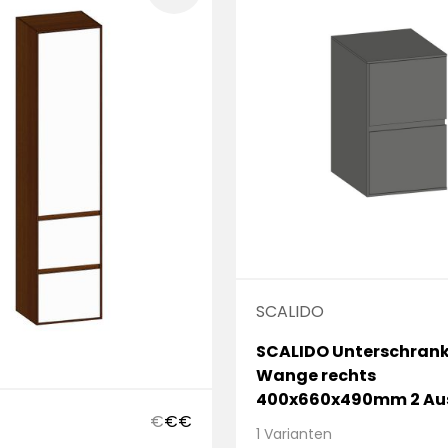
SCALIDO
SCALIDO Unterschrank
Wange rechts
400x660x490mm 2 Au
€
€
€
Farbvar. W/N/N
1 Varianten