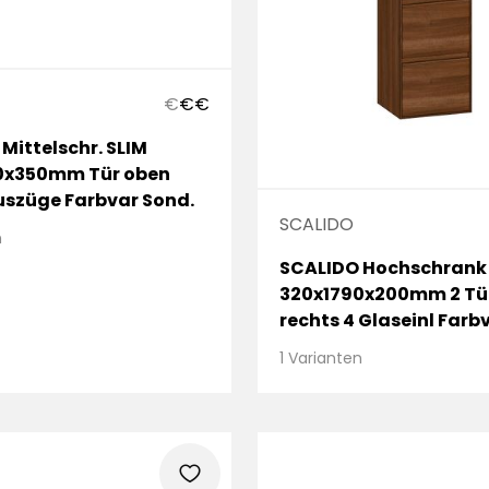
€
€
€
Mittelschr. SLIM
0x350mm Tür oben
Auszüge Farbvar Sond.
SCALIDO
n
SCALIDO Hochschrank
320x1790x200mm 2 Tü
rechts 4 Glaseinl Farbv
W/S/S
1 Varianten
heart