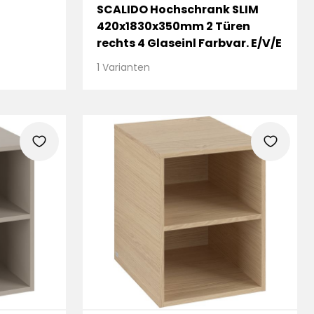
SCALIDO Hochschrank SLIM
420x1830x350mm 2 Türen
rechts 4 Glaseinl Farbvar. E/V/E
1 Varianten
heart
heart