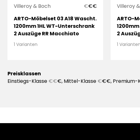
Villeroy & Boch
€
€
€
Villeroy 
ARTO-Möbelset 03 A18 Wascht.
ARTO-Mö
1200mm 1HL WT-Unterschrank
1200mm 
2 Auszüge RR Macchiato
2 Auszü
1 Varianten
1 Variante
Preisklassen
Einstiegs-Klasse
€€
€, Mittel-Klasse
€
€€, Premium-