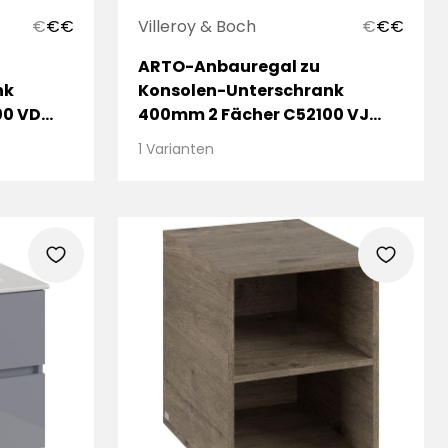
€
€
€
Villeroy & Boch
€
€
€
ARTO-Anbauregal zu
nk
Konsolen-Unterschrank
00 VD
400mm 2 Fächer C52100 VJ
Nordic Oak
1 Varianten
heart
heart