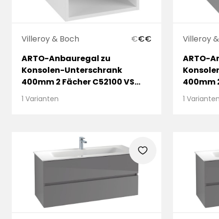
Villeroy & Boch
€
€
€
Villeroy 
ARTO-Anbauregal zu
ARTO-An
Konsolen-Unterschrank
Konsole
400mm 2 Fächer C52100 VS
400mm 2
White
Grey
1 Varianten
1 Variante
heart