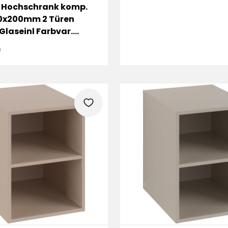
 Hochschrank komp.
0x200mm 2 Türen
 Glaseinl Farbvar.
n
heart