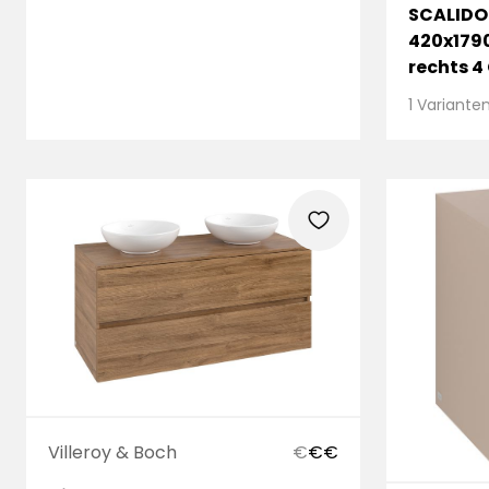
SCALIDO
420x179
rechts 4
N/K/N
1 Variante
heart
Villeroy & Boch
€
€
€