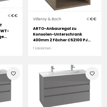
€
€
€
Villeroy & Boch
€
€
€
T
ARTO-Anbauregal zu
 WT-
Konsolen-Unterschrank
ge
400mm 2 Fächer C52100 PJ
Oak Nebraska
1 Varianten
heart
heart