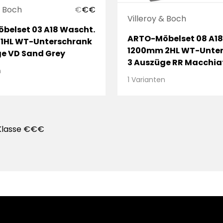
& Boch
€
€
€
Villeroy & Boch
belset 03 A18 Wascht.
ARTO-Möbelset 08 A18
1HL WT-Unterschrank
1200mm 2HL WT-Unte
ge VD Sand Grey
3 Auszüge RR Macchia
n
1 Varianten
Klasse €€€