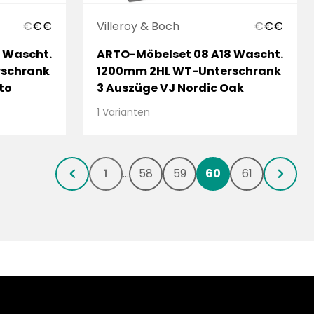
€
€
€
Villeroy & Boch
€
€
€
 Wascht.
ARTO-Möbelset 08 A18 Wascht.
rschrank
1200mm 2HL WT-Unterschrank
to
3 Auszüge VJ Nordic Oak
1 Varianten
1
...
58
59
60
61
chevronLeft
chevronRight