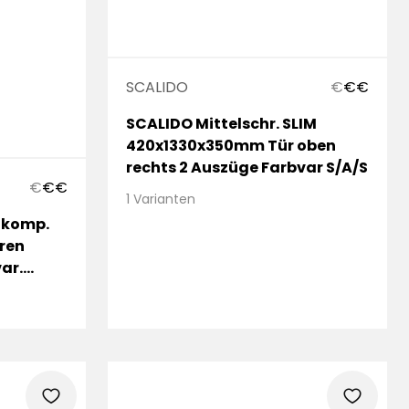
SCALIDO
€
€
€
SCALIDO Mittelschr. SLIM
420x1330x350mm Tür oben
rechts 2 Auszüge Farbvar S/A/S
€
€
€
1 Varianten
 komp.
ren
ar.
heart
heart