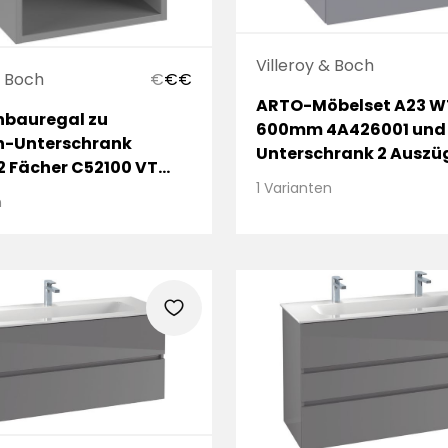
Villeroy & Boch
& Boch
€
€
€
ARTO-Möbelset A23 W
bauregal zu
600mm 4A426001 und
n-Unterschrank
Unterschrank 2 Auszü
 Fächer C52100 VT
RR=Macciato
1 Varianten
n
heart