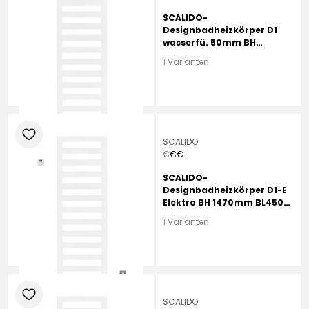
SCALIDO-
Designbadheizkörper D1
wasserfü. 50mm BH
1750mm BL450 mm
1 Varianten
Anthracite
heart
SCALIDO
€
€
€
SCALIDO-
Designbadheizkörper D1-E
Elektro BH 1470mm BL450
mm Anthracite
1 Varianten
heart
SCALIDO