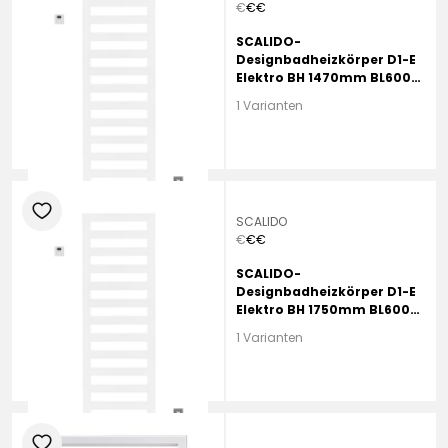
€
€
€
SCALIDO-
Designbadheizkörper D1-E
Elektro BH 1470mm BL600
mm Beige Quartz
1 Varianten
heart
SCALIDO
€
€
€
SCALIDO-
Designbadheizkörper D1-E
Elektro BH 1750mm BL600
mm weiß matt
1 Varianten
heart