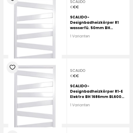
SCALIDO
€
€
€
SCALIDO-
Designbadheizkörper R1
wasserfü. 50mm BH
1661mm BL600 mm
1 Varianten
Volcanic
heart
SCALIDO
€
€
€
SCALIDO-
Designbadheizkörper R1-E
Elektro BH 1686mm BL600
mm schwarz matt
1 Varianten