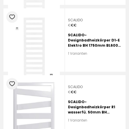
heart
SCALIDO
€
€
€
SCALIDO-
Designbadheizkörper D1-E
Elektro BH 1750mm BL600
mm Traffic Black
1 Varianten
heart
SCALIDO
€
€
€
SCALIDO-
Designbadheizkörper R1
wasserfü. 50mm BH
1266mm BL500 mm RAL
1 Varianten
9016 weiß