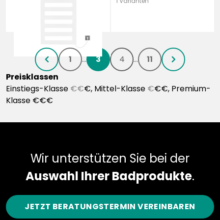
1 Varianten
Anthracite
1
...
3
4
...
11
chevronLeft
chevronRight
Preisklassen
Einstiegs-Klasse
€€
€, Mittel-Klasse
€
€€, Premium-
Klasse €€€
Wir unterstützen Sie bei der
Auswahl Ihrer Badprodukte
.
JETZT BERATUNGSTERMIN VEREINBAREN