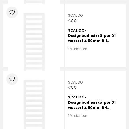
heart
SCALIDO
€
€
€
SCALIDO-
Designbadheizkörper D1
wasserfü. 50mm BH
1470mm BL450 mm Beige
1 Varianten
Quartz
heart
SCALIDO
€
€
€
SCALIDO-
Designbadheizkörper D1
wasserfü. 50mm BH
1750mm BL600 mm Grey
1 Varianten
Aluminium