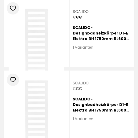
heart
SCALIDO
€
€
€
SCALIDO-
Designbadheizkörper D1-E
Elektro BH 1750mm BL600
mm Beige Quartz
1 Varianten
heart
SCALIDO
€
€
€
SCALIDO-
Designbadheizkörper D1-E
Elektro BH 1750mm BL600
mm Brown Quartz
1 Varianten