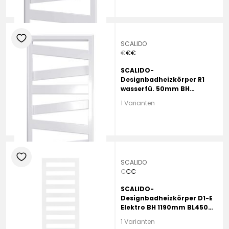
heart
SCALIDO
€
€
€
SCALIDO-
Designbadheizkörper R1
wasserfü. 50mm BH
1823mm BL500 mm
1 Varianten
schwarz matt
heart
SCALIDO
€
€
€
SCALIDO-
Designbadheizkörper D1-E
Elektro BH 1190mm BL450
mm schwarz matt
1 Varianten