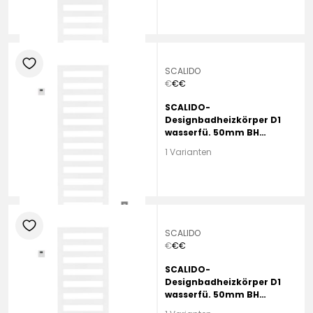
heart
SCALIDO
€
€
€
SCALIDO-
Designbadheizkörper D1
wasserfü. 50mm BH
1190mm BL450 mm
1 Varianten
Anthracite Grey
heart
SCALIDO
€
€
€
SCALIDO-
Designbadheizkörper D1
wasserfü. 50mm BH
1470mm BL450 mm