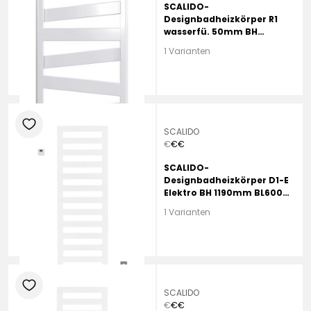
SCALIDO-
Designbadheizkörper R1
wasserfü. 50mm BH
1567mm BL500 mm
1 Varianten
schwarz matt
heart
SCALIDO
€
€
€
SCALIDO-
Designbadheizkörper D1-E
Elektro BH 1190mm BL600
mm schwarz matt
1 Varianten
heart
SCALIDO
€
€
€