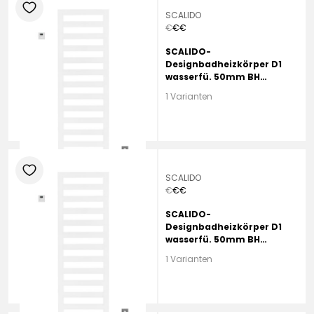
heart
SCALIDO
€
€
€
SCALIDO-
Designbadheizkörper D1
wasserfü. 50mm BH
1190mm BL450 mm weiß
1 Varianten
matt
heart
SCALIDO
€
€
€
SCALIDO-
Designbadheizkörper D1
wasserfü. 50mm BH
1470mm BL600 mm weiß
1 Varianten
matt