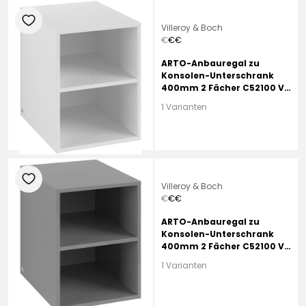
heart
Villeroy & Boch
€
€
€
ARTO-Anbauregal zu
Konsolen-Unterschrank
400mm 2 Fächer C52100 VS
White
1 Varianten
heart
Villeroy & Boch
€
€
€
ARTO-Anbauregal zu
Konsolen-Unterschrank
400mm 2 Fächer C52100 VT
Grey
1 Varianten