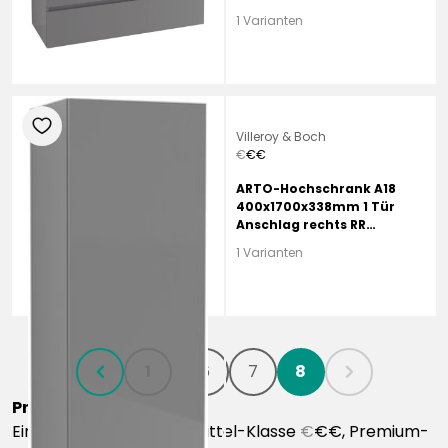
Macchiato
1 Varianten
heart
Villeroy & Boch
€
€
€
ARTO-Hochschrank A18
400x1700x338mm 1 Tür
Anschlag rechts RR
Macchiato
1 Varianten
1
...
6
7
8
chevronLeft
chevronRight
Preisklassen
Einstiegs-Klasse
€€
€, Mittel-Klasse
€
€€, Premium-