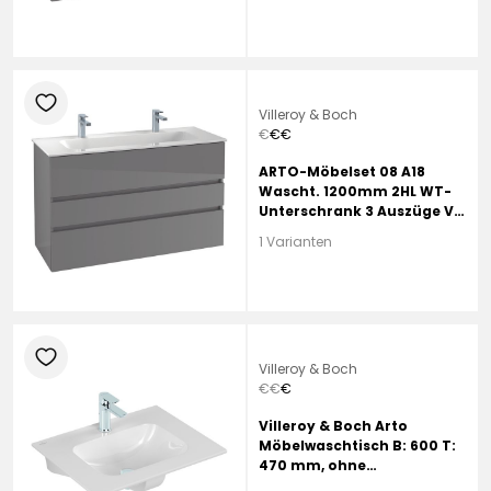
heart
Villeroy & Boch
€
€
€
ARTO-Möbelset 08 A18
Wascht. 1200mm 2HL WT-
Unterschrank 3 Auszüge VJ
Nordic Oak
1 Varianten
heart
Villeroy & Boch
€
€
€
Villeroy & Boch Arto
Möbelwaschtisch B: 600 T:
470 mm, ohne
Beschichtung, mit 1