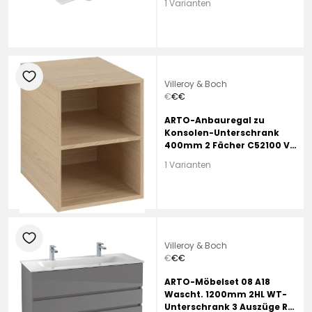
1 Varianten
Hahnloch, mit Überlauf
heart
Villeroy & Boch
€
€
€
ARTO-Anbauregal zu
Konsolen-Unterschrank
400mm 2 Fächer C52100 VJ
Nordic Oak
1 Varianten
heart
Villeroy & Boch
€
€
€
ARTO-Möbelset 08 A18
Wascht. 1200mm 2HL WT-
Unterschrank 3 Auszüge RR