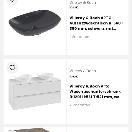
Villeroy & Boch
€
€
€
Villeroy & Boch ARTO
Aufsatzwaschtisch B: 560 T:
380 mm, schwarz, mit
CeramicPlus, ohne
1 Varianten
Hahnloch, mit Überlauf
heart
Villeroy & Boch
€
€
€
Villeroy & Boch Arto
Waschtischunterschrank
B:1201 H:561 T:521 mm, weiß,
2 Auszüge, 2 Beckene
7 Varianten