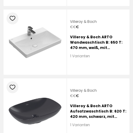
heart
Villeroy & Boch
€
€
€
Villeroy & Boch ARTO
Wandwaschtisch B: 650 T:
470 mm, weiß, mit
CeramicPlus, mit 1
1 Varianten
Hahnloch, mit Überlauf
heart
Villeroy & Boch
€
€
€
Villeroy & Boch ARTO
Aufsatzwaschtisch B: 620 T:
420 mm, schwarz, mit
CeramicPlus, ohne
1 Varianten
Hahnloch, mit Überlauf