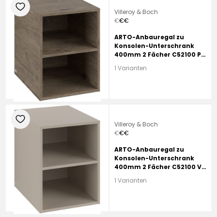
heart
Villeroy & Boch
€
€
€
ARTO-Anbauregal zu
Konsolen-Unterschrank
400mm 2 Fächer C52100 PJ
Oak Nebraska
1 Varianten
heart
Villeroy & Boch
€
€
€
ARTO-Anbauregal zu
Konsolen-Unterschrank
400mm 2 Fächer C52100 VD
Sand Grey
1 Varianten