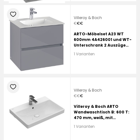
heart
Villeroy & Boch
€
€
€
ARTO-Möbelset A23 WT
600mm 4A426001 und WT-
Unterschrank 2 Auszüge
RR=Macciato
1 Varianten
heart
Villeroy & Boch
€
€
€
Villeroy & Boch ARTO
Wandwaschtisch B: 600 T:
470 mm, weiß, mit
CeramicPlus, mit 1
1 Varianten
Hahnloch, mit Überlauf