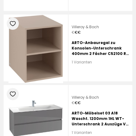
heart
Villeroy & Boch
€
€
€
ARTO-Anbauregal zu
Konsolen-Unterschrank
400mm 2 Fächer C52100 RR
Macciato
1 Varianten
heart
Villeroy & Boch
€
€
€
ARTO-Möbelset 03 A18
Wascht. 1200mm 1HL WT-
Unterschrank 2 Auszüge VD
Sand Grey
1 Varianten