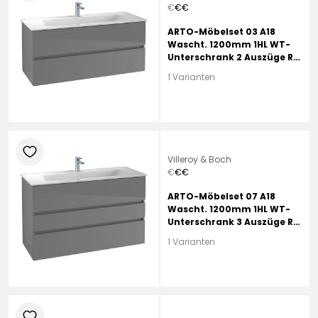
€
€
€
ARTO-Möbelset 03 A18
Wascht. 1200mm 1HL WT-
Unterschrank 2 Auszüge RR
Macchiato
1 Varianten
heart
Villeroy & Boch
€
€
€
ARTO-Möbelset 07 A18
Wascht. 1200mm 1HL WT-
Unterschrank 3 Auszüge RR
Macchiato
1 Varianten
heart