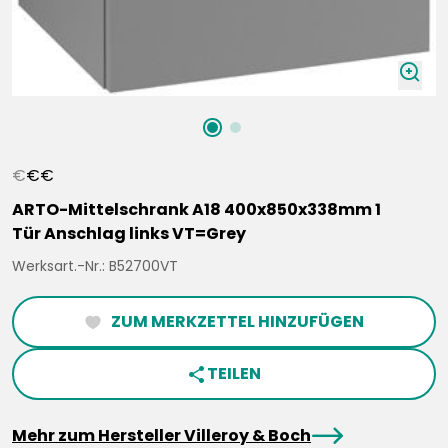
zoomIn
€
€
€
ARTO-Mittelschrank A18 400x850x338mm 1
Tür Anschlag links VT=Grey
Werksart.-Nr.: B52700VT
ZUM MERKZETTEL HINZUFÜGEN
heartFilled
TEILEN
share
arrowRight
Mehr zum Hersteller Villeroy & Boch