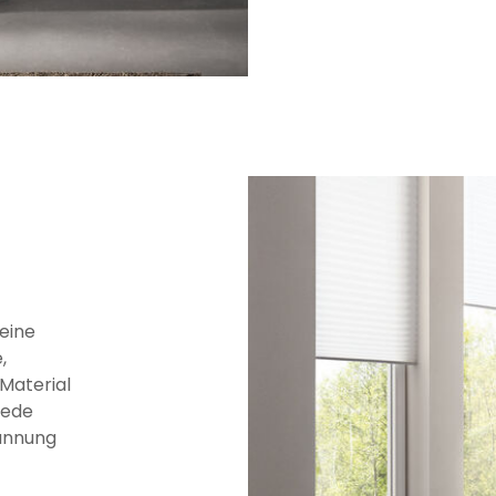
eine
,
Material
jede
annung