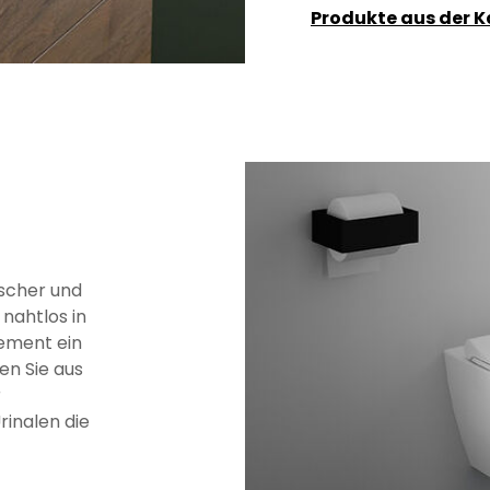
Produkte aus der 
scher und
 nahtlos in
ement ein
en Sie aus
r
inalen die