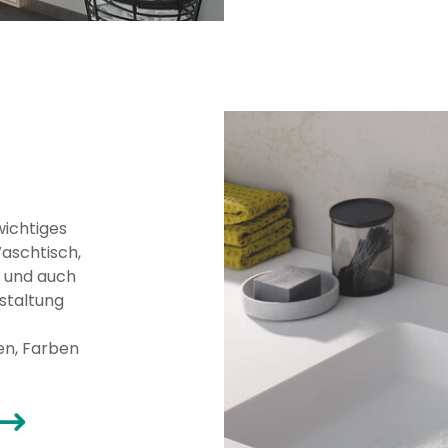
wichtiges
aschtisch,
t und auch
staltung
en, Farben
rowRight