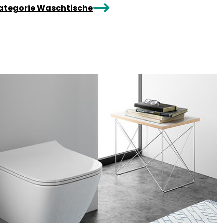
arrowRight
Kategorie Waschtische