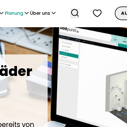
search
heart
vronDown
chevronDown
chevronDown
Planung
Über uns
A
Bäder
bereits von