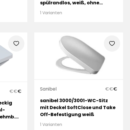
spülrandlos, weiß, ohne
f
Beschichtung, WC-Sitz mit
1 Varianten
Absenkautomatik
heart
heart
Sanibel
€
€
€
€
€
€
sanibel 3000/3001-WC-Sitz
eckig
mit Deckel SoftClose und Take
l-
Off-Befestigung weiß
nehmb.
1 Varianten