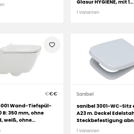
lauf
Glasur HYGIENE, mit 1
ten
Hahnloch, mit Überlau
1 Varianten
heart
€
€
€
Sanibel
5001 Wand-Tiefspül-
sanibel 3001-WC-Sitz 
0 B: 350 mm, ohne
A23 m. Deckel Edelstah
, weiß, ohne
Steckbefestigung ab
htung
weiß
n
1 Varianten