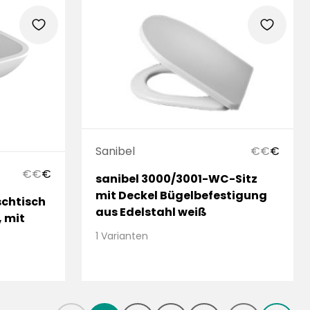
heart
heart
Sanibel
€
€
€
€
€
€
sanibel 3000/3001-WC-Sitz
mit Deckel Bügelbefestigung
chtisch
aus Edelstahl weiß
, mit
1 Varianten
f