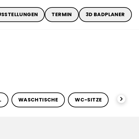
USSTELLUNGEN
TERMIN
3D BADPLANER
chevronRight
L
WASCHTISCHE
WC-SITZE