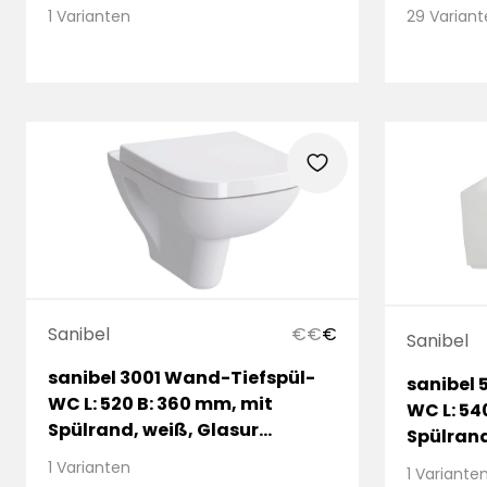
mit Über
29 Varian
1 Varianten
heart
Sanibel
€
€
€
Sanibel
sanibel 3001 Wand-Tiefspül-
sanibel 
WC L: 520 B: 360 mm, mit
WC L: 54
Spülrand, weiß, Glasur
Spülrand
HYGIENE
Beschic
1 Varianten
1 Variante