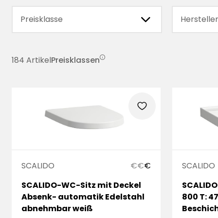
chevronRight
Preisklasse
Herstelle
184 Artikel
Preisklassen
infoCircle
€€
heart
€
€€€
SCALIDO
SCALIDO
€
€
€
SCALIDO
SCALIDO-WC-Sitz mit Deckel
800 T: 4
Absenk- automatik Edelstahl
Beschich
abnehmbar weiß