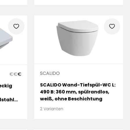
heart
heart
SCALIDO
€
€
€
SCALIDO Wand-Tiefspül-WC L:
eckig
490 B: 360 mm, spülrandlos,
weiß, ohne Beschichtung
lstahl
2 Varianten