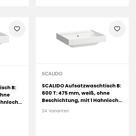
heart
heart
SCALIDO
SCALIDO Aufsatzwaschtisch B:
sch B:
600 T: 475 mm, weiß, ohne
ohne
Beschichtung, mit 1 Hahnloch,
ahnloch,
mit Überlauf
24 Varianten