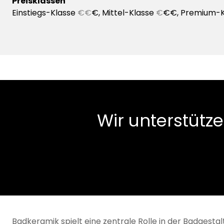
Preisklassen
Einstiegs-Klasse
€€
€, Mittel-Klasse
€
€€, Premium-
Wir unterstütze
Badkeramik spielt eine zentrale Rolle in der Badgesta