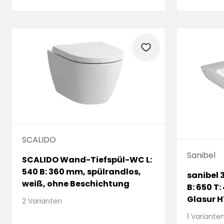
heart
SCALIDO
Sanibel
SCALIDO Wand-Tiefspül-WC L:
540 B: 360 mm, spülrandlos,
sanibel
weiß, ohne Beschichtung
B: 650 T
Glasur H
2 Varianten
Hahnloch
1 Variante