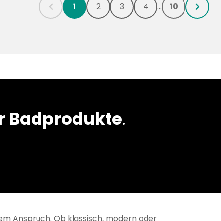
1
2
3
4
...
10
chevronLeft
chevronRight
r Badprodukte
.
schem Anspruch. Ob klassisch, modern oder