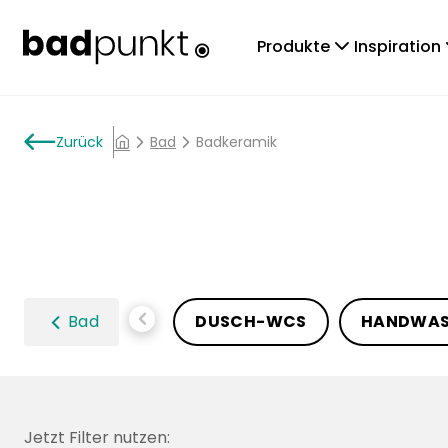
chevronDown
che
Produkte
Inspiration
arrowLeft
Zurück
chevronRight
Bad
chevronRight
Badkeramik
home
chevronLeft
Bad
DUSCH-WCS
HANDWAS
Jetzt Filter nutzen: