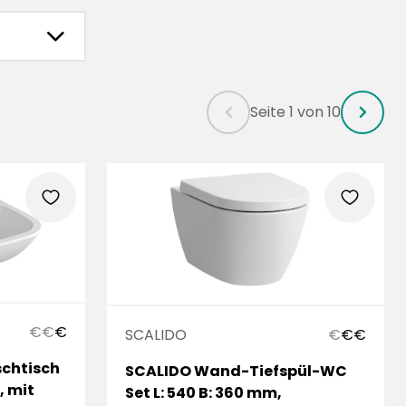
chevronRight
Seite 1 von 10
chevronLeft
chevronRight
heart
heart
€
€
€
SCALIDO
€
€
€
chtisch
SCALIDO Wand-Tiefspül-WC
, mit
Set L: 540 B: 360 mm,