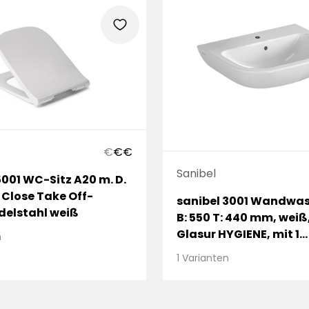
heart
€
€
€
Sanibel
5001 WC-Sitz A20 m. D.
t Close Take Off-
sanibel 3001 Wandwas
Edelstahl weiß
B: 550 T: 440 mm, weiß
Glasur HYGIENE, mit 1
n
Hahnloch, mit Überlau
1 Varianten