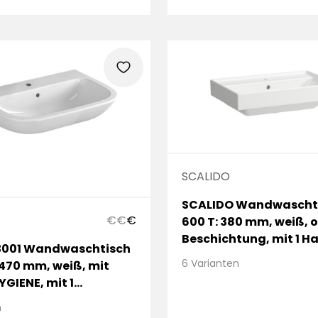
heart
SCALIDO
SCALIDO Wandwaschti
€
€
€
600 T: 380 mm, weiß, 
Beschichtung, mit 1 H
 3001 Wandwaschtisch
mit Überlauf
6 Varianten
: 470 mm, weiß, mit
YGIENE, mit 1
, mit Überlauf
n