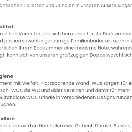
tischen Toiletten und Urinalen in unseren Ausstellungen 
alität
lreichen Varianten, die sich harmonisch in ihr Badezimm
nd passen sowohl in geräumige Familienbäder als auch in
leihen Ihrem Badezimmer eine moderne Note, während e
t, kann sich von unseren großzügigen Doppelwaschtischen
giene
ment mit Vielfalt. Platzsparende Wand-WCs sorgen für ei
 Dusch-WCs, die WC und Bidet vereinen und damit für me
 spülrandlose WCs. Urinale in verschiedenen Designs rund
suchen.
ellern
n renommierten Herstellern wie Geberit, Duravit, Sanibel,