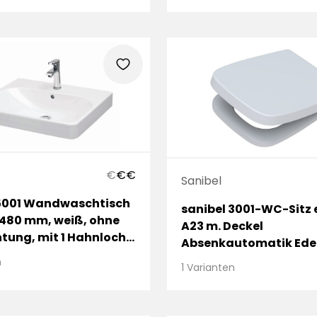
heart
€
€
€
Sanibel
 5001 Wandwaschtisch
sanibel 3001-WC-Sitz 
: 480 mm, weiß, ohne
A23 m. Deckel
tung, mit 1 Hahnloch,
Absenkautomatik Ede
lauf
abnehmbar weiß
n
1 Varianten