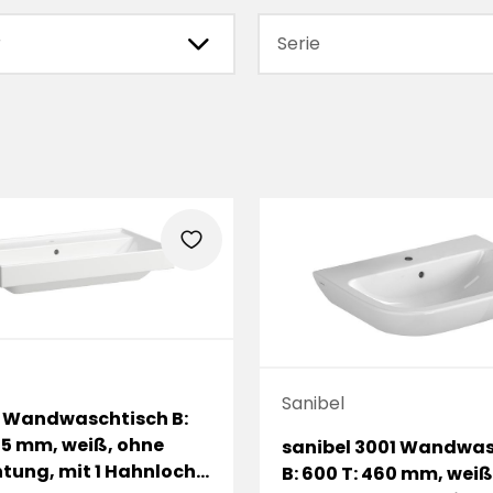
chevronRight
r
Serie
heart
Sanibel
 Wandwaschtisch B:
75 mm, weiß, ohne
sanibel 3001 Wandwas
tung, mit 1 Hahnloch,
B: 600 T: 460 mm, weiß