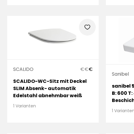
heart
SCALIDO
€
€
€
Sanibel
SCALIDO-WC-Sitz mit Deckel
sanibel
SLIM Absenk- automatik
B: 600 T
Edelstahl abnehmbar weiß
Beschich
1 Varianten
mit Über
1 Variante