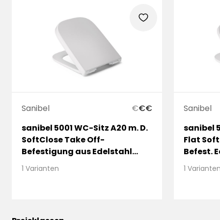
heart
Sanibel
€
€
€
Sanibel
sanibel 5001 WC-Sitz A20 m. D.
sanibel 
SoftClose Take Off-
Flat Sof
Befestigung aus Edelstahl
Befest. 
weiß
1 Varianten
1 Variante