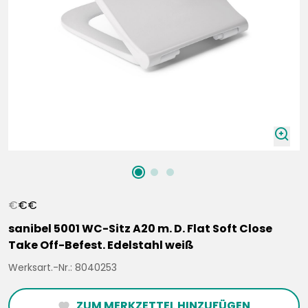
zoomIn
€
€
€
sanibel 5001 WC-Sitz A20 m. D. Flat Soft Close
Take Off-Befest. Edelstahl weiß
Werksart.-Nr.: 8040253
ZUM MERKZETTEL HINZUFÜGEN
heartFilled