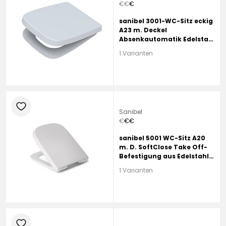
€
€
€
sanibel 3001-WC-Sitz eckig
A23 m. Deckel
Absenkautomatik Edelstahl
abnehmbar weiß
1 Varianten
heart
Sanibel
€
€
€
sanibel 5001 WC-Sitz A20
m. D. SoftClose Take Off-
Befestigung aus Edelstahl
weiß
1 Varianten
heart