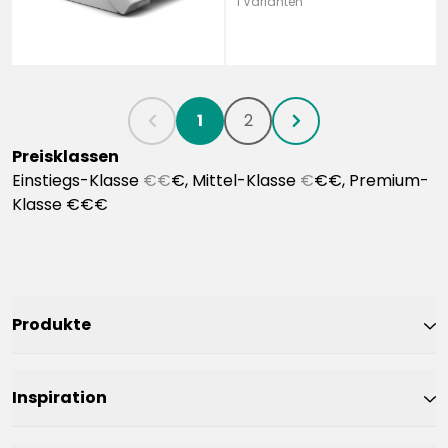
1 Varianten
1
2
chevronLeft
chevronRight
Preisklassen
Einstiegs-Klasse
€€
€, Mittel-Klasse
€
€€, Premium-
Klasse €€€
Produkte
Inspiration