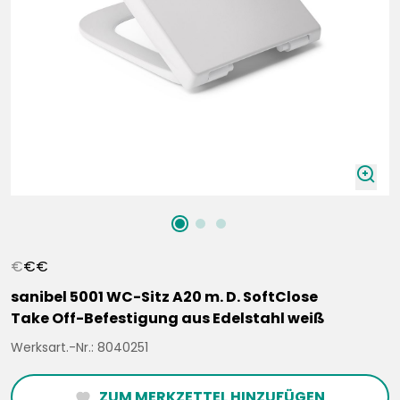
zoomIn
€
€
€
sanibel 5001 WC-Sitz A20 m. D. SoftClose
Take Off-Befestigung aus Edelstahl weiß
Werksart.-Nr.: 8040251
ZUM MERKZETTEL HINZUFÜGEN
heartFilled