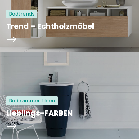
Badtrends
Trend – Echtholzmöbel
arrowRight
Badezimmer Ideen
Lieblings-FARBEN
arrowRight