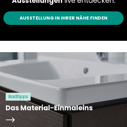
Ausstellungen
live entdecken.
AUSSTELLUNG IN IHRER NÄHE FINDEN
Badtipps
Das Material-Einmaleins
arrowRight