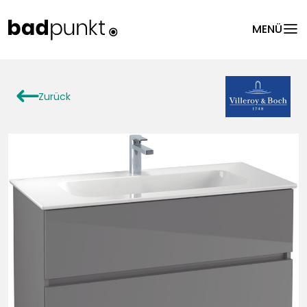
menu
MENÜ
arrowLeft
Zurück