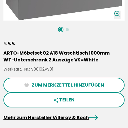
zoomIn
€
€
€
ARTO-Möbelset 02 A18 Waschtisch 1000mm
WT-Unterschrank 2 Auszüge VS=White
Werksart.-Nr.: S00102VS01
ZUM MERKZETTEL HINZUFÜGEN
heartFilled
TEILEN
share
arrowRight
Mehr zum Hersteller Villeroy & Boch