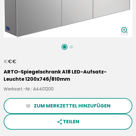
zoomIn
€
€
€
ARTO-Spiegelschrank A18 LED-Aufsatz-
Leuchte 1200x746/810mm
Werksart.-Nr.: A4401200
ZUM MERKZETTEL HINZUFÜGEN
heartFilled
TEILEN
share