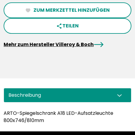
ZUM MERKZETTEL HINZUFÜGEN
heartFilled
TEILEN
share
arrowRight
Mehr zum Hersteller Villeroy & Boch
Beschreibung
ARTO-Spiegelschrank A18 LED-Aufsatzleuchte
800x746/810mm