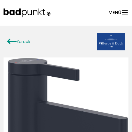
menu
MENÜ
arrowLeft
Zurück