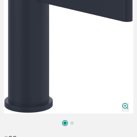
zoomIn