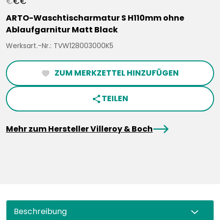
€
€
€
ARTO-Waschtischarmatur S H110mm ohne
Ablaufgarnitur Matt Black
Werksart.-Nr.: TVW128003000K5
ZUM MERKZETTEL HINZUFÜGEN
heartFilled
TEILEN
share
arrowRight
Mehr zum Hersteller Villeroy & Boch
Beschreibung