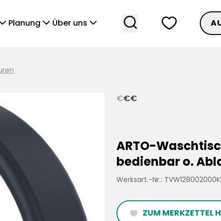
search
heart
vronDown
chevronDown
chevronDown
Planung
Über uns
A
uren
€
€
€
ARTO-Waschtisch
bedienbar o. Abl
Werksart.-Nr.: TVW128002000K
ZUM MERKZETTEL 
heartFilled