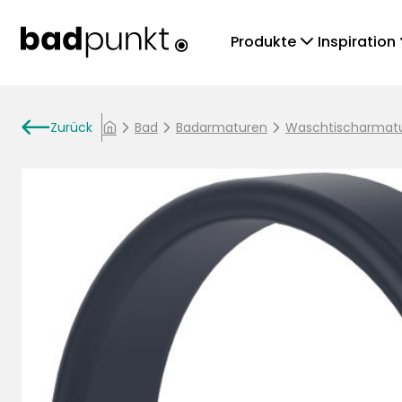
chevronDown
che
Produkte
Inspiration
arrowLeft
Zurück
chevronRight
Bad
chevronRight
Badarmaturen
chevronRight
Waschtischarmat
home