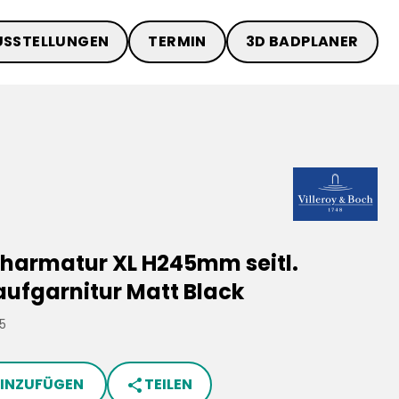
USSTELLUNGEN
TERMIN
3D BADPLANER
armatur XL H245mm seitl.
aufgarnitur Matt Black
5
HINZUFÜGEN
TEILEN
share