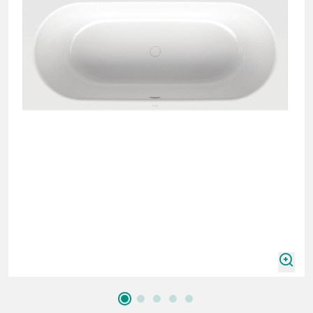
zoomIn