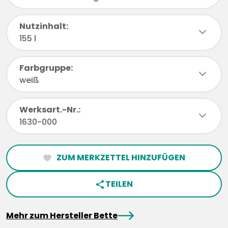
Nutzinhalt:
chevronDown
155 l
Farbgruppe:
chevronDown
weiß
Werksart.-Nr.:
chevronDown
1630-000
ZUM MERKZETTEL HINZUFÜGEN
heartFilled
TEILEN
share
arrowRight
Mehr zum Hersteller Bette