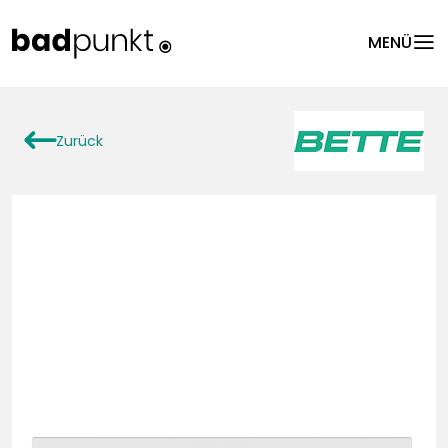
menu
MENÜ
arrowLeft
Zurück