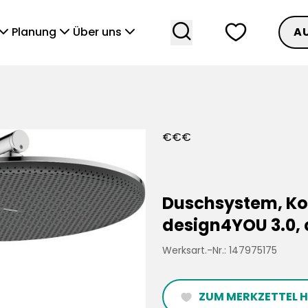
search
heart
vronDown
chevronDown
chevronDown
Planung
Über uns
A
€
€
€
Duschsystem, K
design4YOU 3.0,
Werksart.-Nr.: 147975175
ZUM MERKZETTEL 
heartFilled