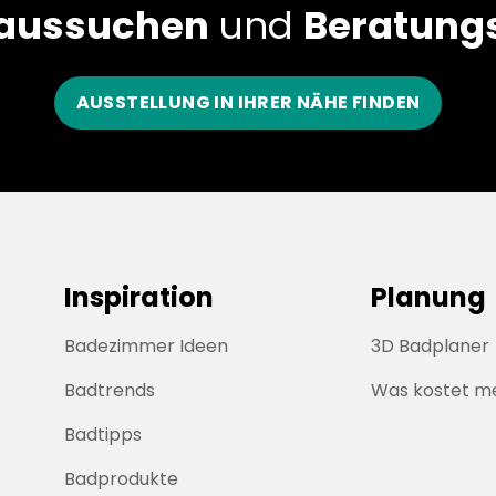
 aussuchen
und
Beratungs
AUSSTELLUNG IN IHRER NÄHE FINDEN
Inspiration
Planung
Badezimmer Ideen
3D Badplaner
Badtrends
Was kostet m
Badtipps
Badprodukte