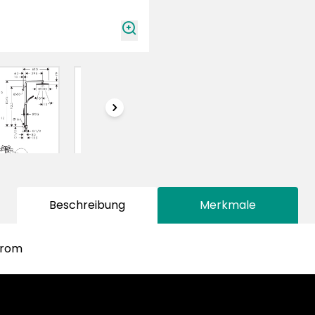
zoomIn
chevronRight
Beschreibung
Merkmale
hrom