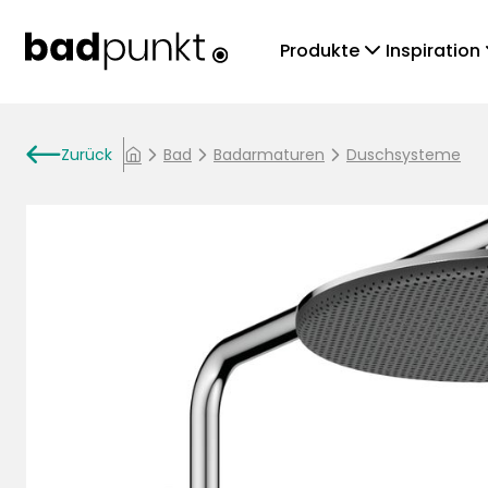
chevronDown
che
Produkte
Inspiration
arrowLeft
Zurück
chevronRight
Bad
chevronRight
Badarmaturen
chevronRight
Duschsysteme
home