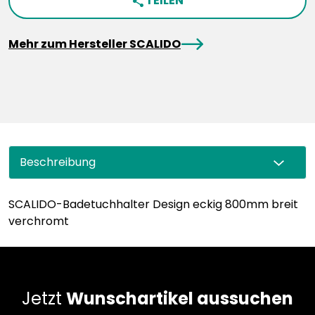
TEILEN
share
arrowRight
Mehr zum Hersteller SCALIDO
Beschreibung
SCALIDO-Badetuchhalter Design eckig 800mm breit
verchromt
Jetzt
Wunschartikel aussuchen