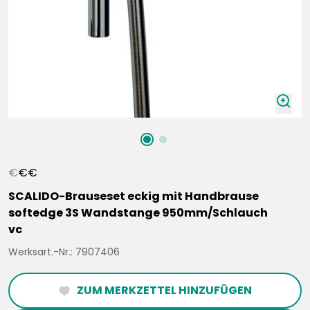
zoomIn
€
€
€
SCALIDO-Brauseset eckig mit Handbrause
softedge 3S Wandstange 950mm/Schlauch
vc
Werksart.-Nr.: 7907406
ZUM MERKZETTEL HINZUFÜGEN
heartFilled