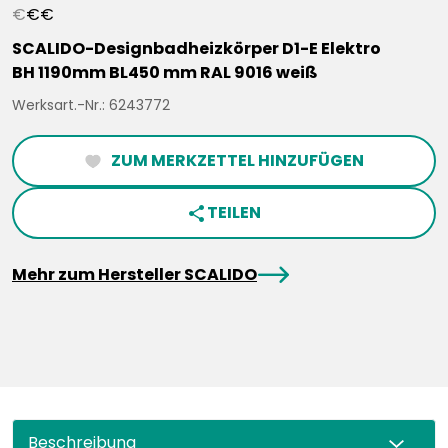
€
€
€
SCALIDO-Designbadheizkörper D1-E Elektro
BH 1190mm BL450 mm RAL 9016 weiß
Werksart.-Nr.: 6243772
ZUM MERKZETTEL HINZUFÜGEN
heartFilled
TEILEN
share
arrowRight
Mehr zum Hersteller SCALIDO
Beschreibung