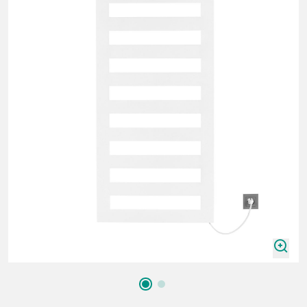
zoomIn