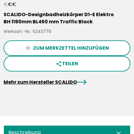
€
€
€
SCALIDO-Designbadheizkörper D1-E Elektro
BH 1190mm BL450 mm Traffic Black
Werksart.-Nr.: 6243779
ZUM MERKZETTEL HINZUFÜGEN
heartFilled
TEILEN
share
arrowRight
Mehr zum Hersteller SCALIDO
Beschreibung