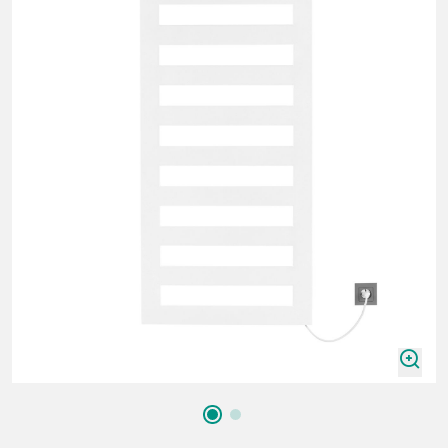
zoomIn