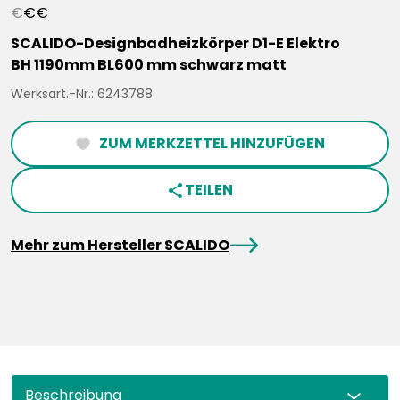
€
€
€
SCALIDO-Designbadheizkörper D1-E Elektro
BH 1190mm BL600 mm schwarz matt
Werksart.-Nr.: 6243788
ZUM MERKZETTEL HINZUFÜGEN
heartFilled
TEILEN
share
arrowRight
Mehr zum Hersteller SCALIDO
Beschreibung