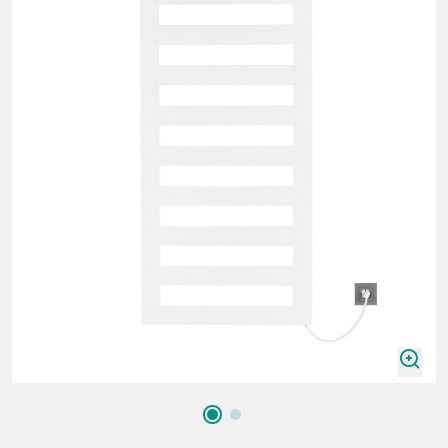
zoomIn