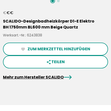
€
€
€
SCALIDO-Designbadheizkörper D1-E Elektro
BH 1750mm BL600 mm Beige Quartz
Werksart.-Nr.: 6243838
ZUM MERKZETTEL HINZUFÜGEN
heartFilled
TEILEN
share
arrowRight
Mehr zum Hersteller SCALIDO