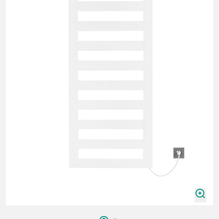
zoomIn