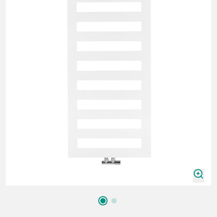
zoomIn