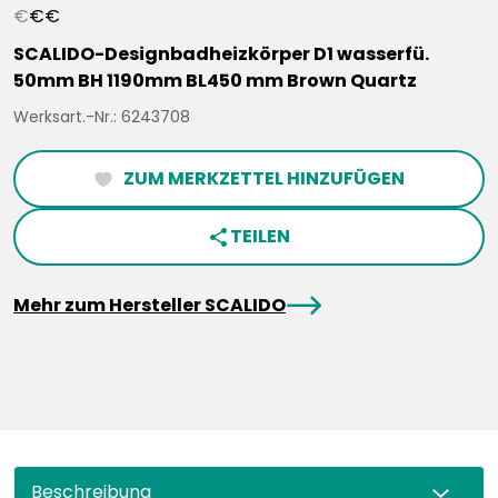
€
€
€
SCALIDO-Designbadheizkörper D1 wasserfü.
50mm BH 1190mm BL450 mm Brown Quartz
Werksart.-Nr.: 6243708
ZUM MERKZETTEL HINZUFÜGEN
heartFilled
TEILEN
share
arrowRight
Mehr zum Hersteller SCALIDO
Beschreibung