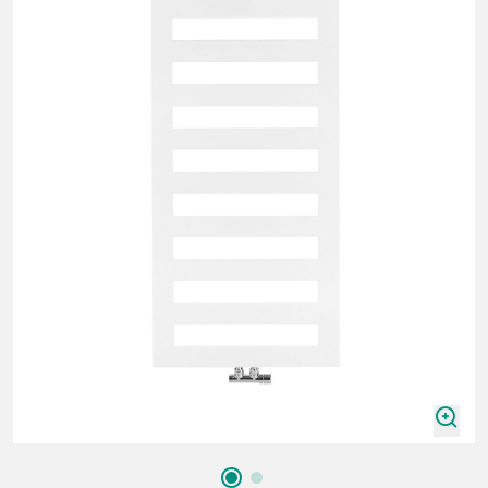
zoomIn