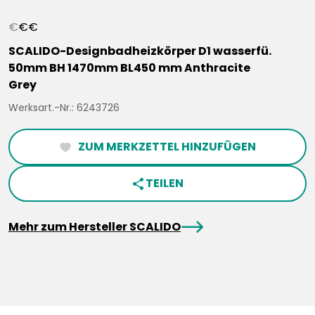
€
€
€
SCALIDO-Designbadheizkörper D1 wasserfü.
50mm BH 1470mm BL450 mm Anthracite
Grey
Werksart.-Nr.: 6243726
ZUM MERKZETTEL HINZUFÜGEN
heartFilled
TEILEN
share
arrowRight
Mehr zum Hersteller SCALIDO