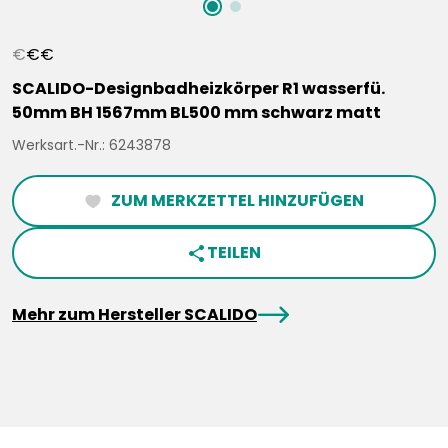
€
€
€
SCALIDO-Designbadheizkörper R1 wasserfü.
50mm BH 1567mm BL500 mm schwarz matt
Werksart.-Nr.: 6243878
ZUM MERKZETTEL HINZUFÜGEN
heartFilled
TEILEN
share
arrowRight
Mehr zum Hersteller SCALIDO