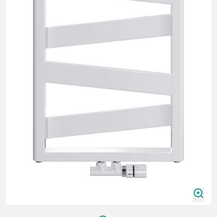
zoomIn