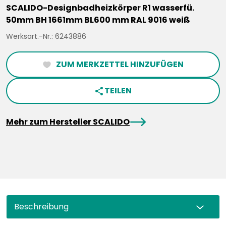
SCALIDO-Designbadheizkörper R1 wasserfü.
50mm BH 1661mm BL600 mm RAL 9016 weiß
Werksart.-Nr.: 6243886
ZUM MERKZETTEL HINZUFÜGEN
heartFilled
TEILEN
share
arrowRight
Mehr zum Hersteller SCALIDO
Beschreibung