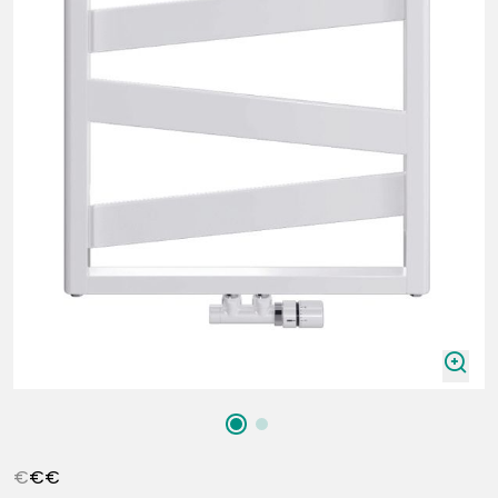
zoomIn
€
€
€