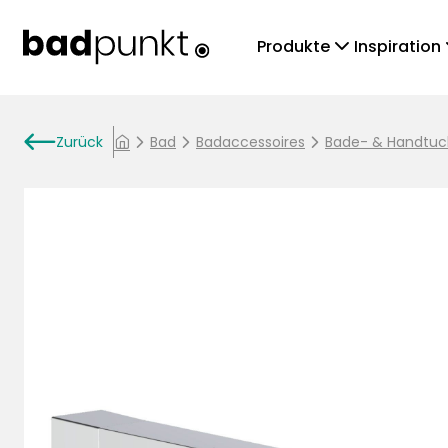
chevronDown
che
Produkte
Inspiration
arrowLeft
Zurück
chevronRight
Bad
chevronRight
Badaccessoires
chevronRight
Bade- & Handtuc
home