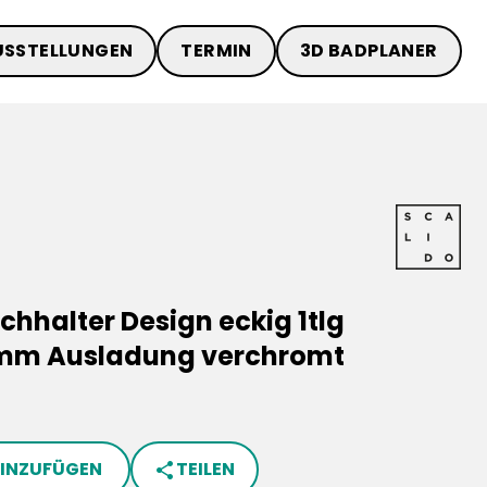
USSTELLUNGEN
TERMIN
3D BADPLANER
halter Design eckig 1tlg
0mm Ausladung verchromt
HINZUFÜGEN
TEILEN
share