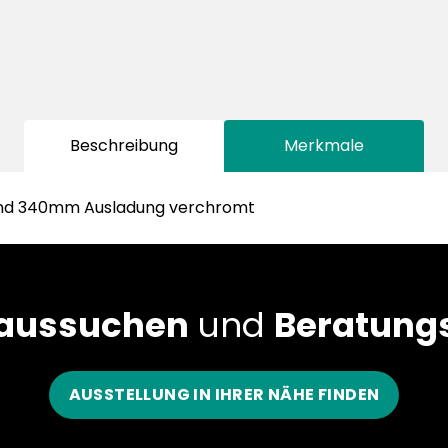
Beschreibung
Merkmale
hend 340mm Ausladung verchromt
 aussuchen
und
Beratungs
AUSSTELLUNG IN IHRER NÄHE FINDEN