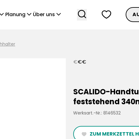
search
heart
vronDown
chevronDown
chevronDown
Planung
Über uns
A
hhalter
€
€
€
SCALIDO-Handtuch
feststehend 34
Werksart.-Nr.: 8146532
ZUM MERKZETTEL 
heartFilled