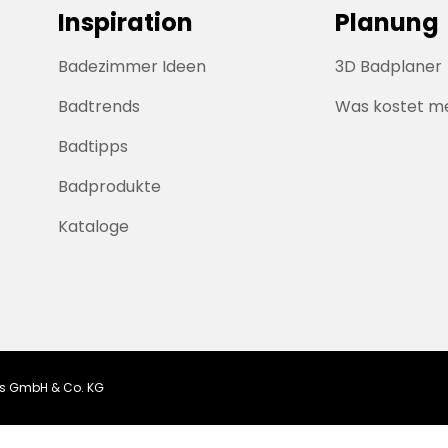
Inspiration
Planung
Badezimmer Ideen
3D Badplaner
Badtrends
Was kostet m
Badtipps
Badprodukte
Kataloge
ngs GmbH & Co. KG