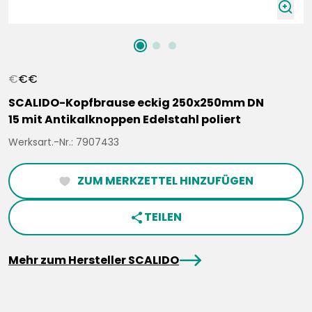
zoomIn
€
€
€
SCALIDO-Kopfbrause eckig 250x250mm DN
15 mit Antikalknoppen Edelstahl poliert
Werksart.-Nr.: 7907433
ZUM MERKZETTEL HINZUFÜGEN
heartFilled
TEILEN
share
arrowRight
Mehr zum Hersteller SCALIDO