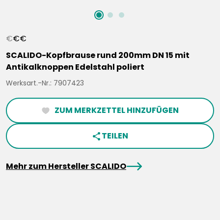
€
€
€
SCALIDO-Kopfbrause rund 200mm DN 15 mit
Antikalknoppen Edelstahl poliert
Werksart.-Nr.: 7907423
ZUM MERKZETTEL HINZUFÜGEN
heartFilled
TEILEN
share
arrowRight
Mehr zum Hersteller SCALIDO