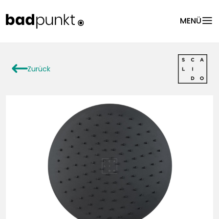
menu
MENÜ
arrowLeft
Zurück