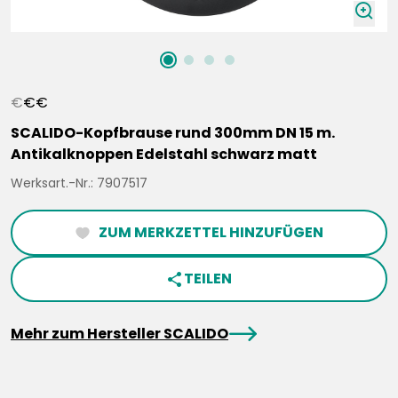
zoomIn
€
€
€
SCALIDO-Kopfbrause rund 300mm DN 15 m.
Antikalknoppen Edelstahl schwarz matt
Werksart.-Nr.: 7907517
ZUM MERKZETTEL HINZUFÜGEN
heartFilled
TEILEN
share
arrowRight
Mehr zum Hersteller SCALIDO