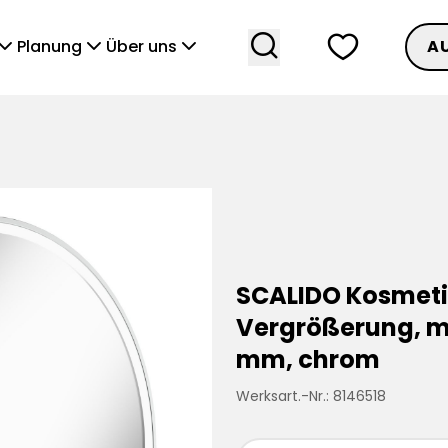
search
heart
vronDown
chevronDown
chevronDown
Planung
Über uns
A
SCALIDO Kosmeti
Vergrößerung, mi
mm, chrom
Werksart.-Nr.: 8146518