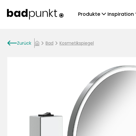
chevronDown
che
Produkte
Inspiration
arrowLeft
Zurück
chevronRight
Bad
chevronRight
Kosmetikspiegel
home