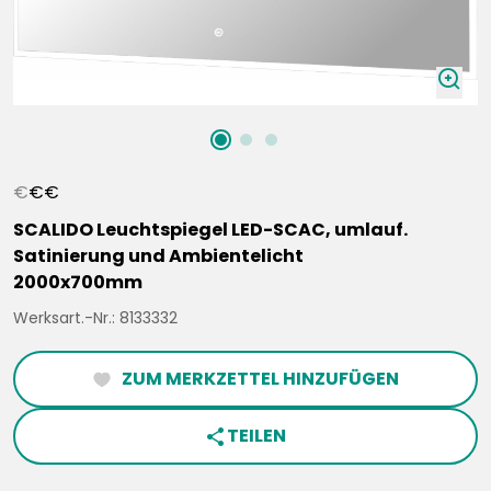
zoomIn
€
€
€
SCALIDO Leuchtspiegel LED-SCAC, umlauf.
Satinierung und Ambientelicht
2000x700mm
Werksart.-Nr.: 8133332
ZUM MERKZETTEL HINZUFÜGEN
heartFilled
TEILEN
share