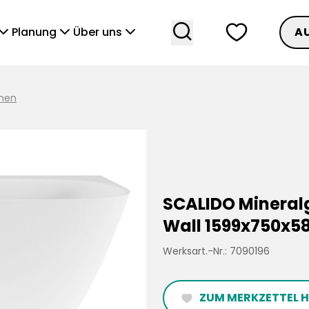
search
heart
vronDown
chevronDown
chevronDown
Planung
Über uns
A
nen
SCALIDO Minera
Wall 1599x750x
Werksart.-Nr.: 7090196
ZUM MERKZETTEL 
heartFilled