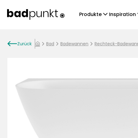
chevronDown
che
Produkte
Inspiration
arrowLeft
Zurück
chevronRight
Bad
chevronRight
Badewannen
chevronRight
Rechteck-Badewan
home