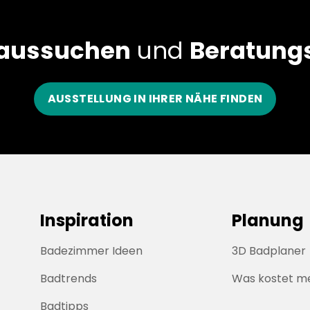
 aussuchen
und
Beratungs
AUSSTELLUNG IN IHRER NÄHE FINDEN
Inspiration
Planung
Badezimmer Ideen
3D Badplaner
Badtrends
Was kostet m
Badtipps