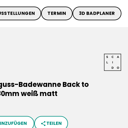
USSTELLUNGEN
TERMIN
3D BADPLANER
lguss-Badewanne Back to
580mm weiß matt
HINZUFÜGEN
TEILEN
share