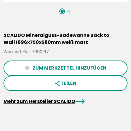
SCALIDO Mineralguss-Badewanne Back to
Wall 1696x750x580mm weiß matt
Werksart.-Nr.: 7090197
ZUM MERKZETTEL HINZUFÜGEN
heartFilled
TEILEN
share
arrowRight
Mehr zum Hersteller SCALIDO