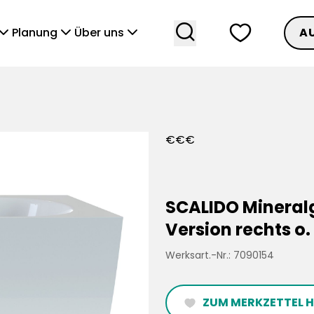
search
heart
vronDown
chevronDown
chevronDown
Planung
Über uns
A
€
€
€
SCALIDO Mineral
Version rechts 
Werksart.-Nr.: 7090154
ZUM MERKZETTEL 
heartFilled