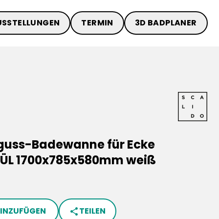
USSTELLUNGEN
TERMIN
3D BADPLANER
guss-Badewanne für Ecke
o. ÜL 1700x785x580mm weiß
HINZUFÜGEN
TEILEN
share