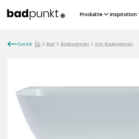
chevronDown
che
Produkte
Inspiration
arrowLeft
Zurück
chevronRight
Bad
chevronRight
Badewannen
chevronRight
Eck-Badewannen
home