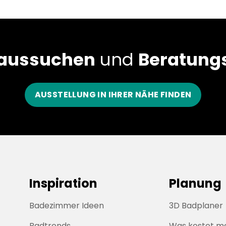
 aussuchen
und
Beratungs
AUSSTELLUNG IN IHRER NÄHE FINDEN
Inspiration
Planung
Badezimmer Ideen
3D Badplaner
Badtrends
Was kostet m