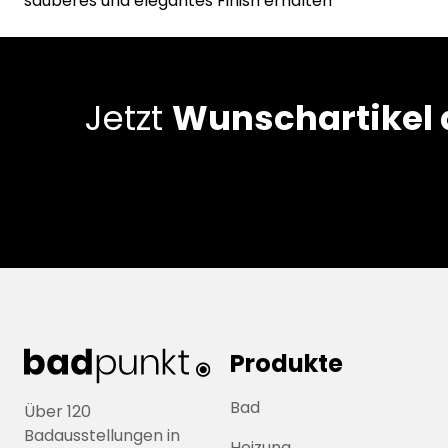
sauberes und elegantes Finish erhalten
Jetzt
Wunschartikel
Produkte
Bad
Über 120
Badausstellungen in
Heizung