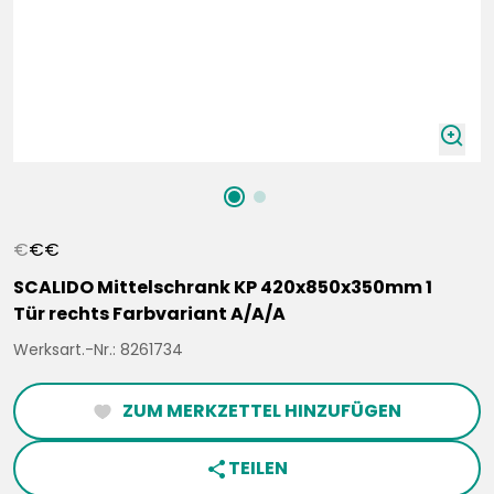
zoomIn
€
€
€
SCALIDO Mittelschrank KP 420x850x350mm 1
Tür rechts Farbvariant A/A/A
Werksart.-Nr.: 8261734
ZUM MERKZETTEL HINZUFÜGEN
heartFilled
TEILEN
share