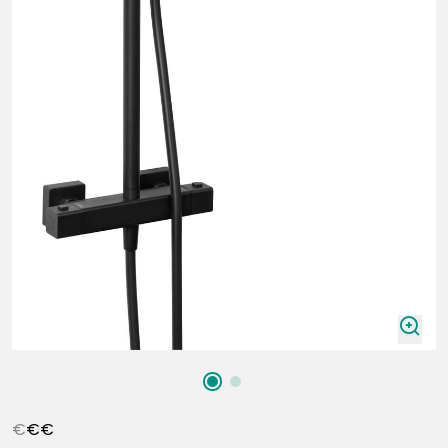
zoomIn
€
€
€