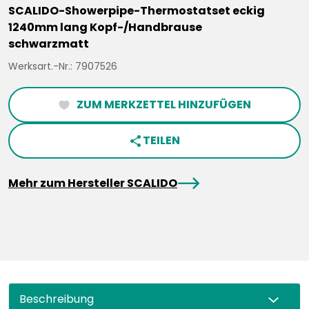
SCALIDO-Showerpipe-Thermostatset eckig
1240mm lang Kopf-/Handbrause
schwarzmatt
Werksart.-Nr.: 7907526
ZUM MERKZETTEL HINZUFÜGEN
heartFilled
TEILEN
share
arrowRight
Mehr zum Hersteller SCALIDO
Beschreibung