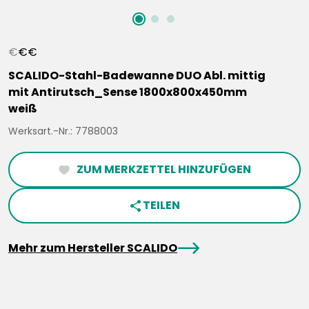
€
€
€
SCALIDO-Stahl-Badewanne DUO Abl. mittig
mit Antirutsch_Sense 1800x800x450mm
weiß
Werksart.-Nr.: 7788003
ZUM MERKZETTEL HINZUFÜGEN
heartFilled
TEILEN
share
arrowRight
Mehr zum Hersteller SCALIDO