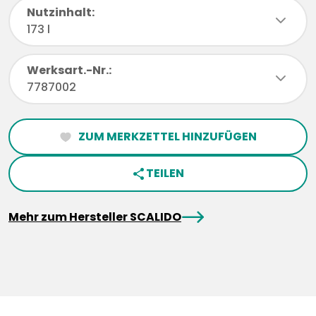
Nutzinhalt:
chevronDown
173 l
Werksart.-Nr.:
chevronDown
7787002
ZUM MERKZETTEL HINZUFÜGEN
heartFilled
TEILEN
share
arrowRight
Mehr zum Hersteller SCALIDO