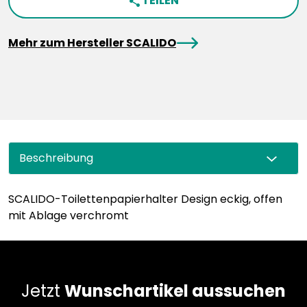
TEILEN
share
arrowRight
Mehr zum Hersteller SCALIDO
Beschreibung
SCALIDO-Toilettenpapierhalter Design eckig, offen
mit Ablage verchromt
Jetzt
Wunschartikel aussuchen