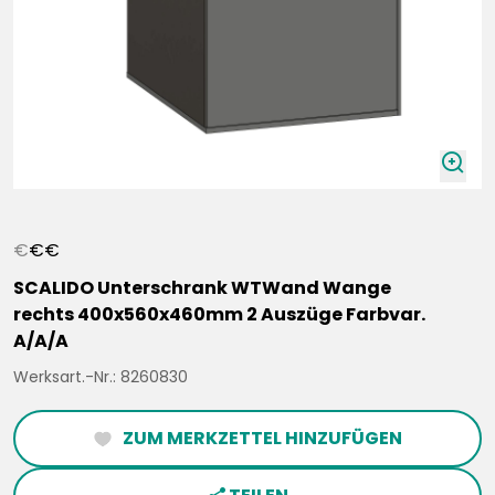
zoomIn
€
€
€
SCALIDO Unterschrank WTWand Wange
rechts 400x560x460mm 2 Auszüge Farbvar.
A/A/A
Werksart.-Nr.: 8260830
ZUM MERKZETTEL HINZUFÜGEN
heartFilled