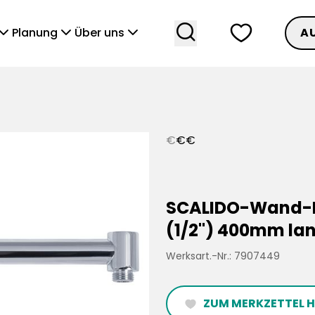
search
heart
vronDown
chevronDown
chevronDown
Planung
Über uns
A
€
€
€
SCALIDO-Wand-B
(1/2") 400mm la
Werksart.-Nr.: 7907449
ZUM MERKZETTEL 
heartFilled