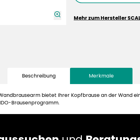
zoomIn
Mehr zum Hersteller SCA
Beschreibung
Merkmale
ndbrausearm bietet Ihrer Kopfbrause an der Wand einen
ALIDO-Brausenprogramm.
 aussuchen
und
Beratungs