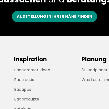
AUSSTELLUNG IN IHRER NÄHE FINDEN
Inspiration
Planung
Badezimmer Ideen
3D Badplaner
Badtrends
Was kostet m
Badtipps
Badprodukte
Kataloge