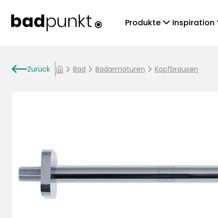
chevronDown
che
Produkte
Inspiration
arrowLeft
Zurück
chevronRight
Bad
chevronRight
Badarmaturen
chevronRight
Kopfbrausen
home