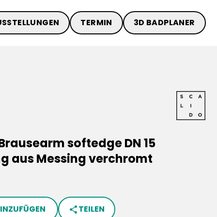
USSTELLUNGEN
TERMIN
3D BADPLANER
rausearm softedge DN 15
ng aus Messing verchromt
HINZUFÜGEN
TEILEN
share