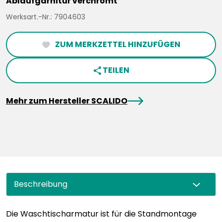
Ablaufgarnitur verchromt
Werksart.-Nr.: 7904603
ZUM MERKZETTEL HINZUFÜGEN
heartFilled
TEILEN
share
arrowRight
Mehr zum Hersteller SCALIDO
Beschreibung
Die Waschtischarmatur ist für die Standmontage