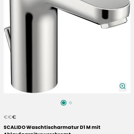
zoomIn
€
€
€
SCALIDO Waschtischarmatur D1 M mit