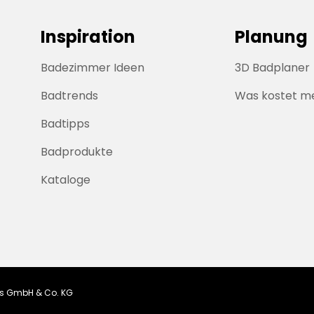
Inspiration
Planung
Badezimmer Ideen
3D Badplaner
Badtrends
Was kostet m
Badtipps
Badprodukte
Kataloge
ngs GmbH & Co. KG