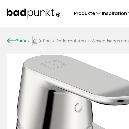
chevronDown
che
Produkte
Inspiration
arrowLeft
Zurück
chevronRight
Bad
chevronRight
Badarmaturen
chevronRight
Waschtischarmat
home