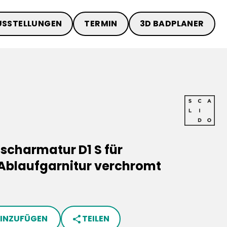
USSTELLUNGEN
TERMIN
3D BADPLANER
scharmatur D1 S für
Ablaufgarnitur verchromt
HINZUFÜGEN
TEILEN
share