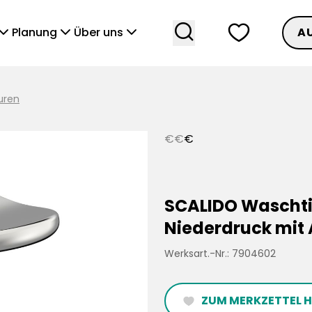
search
heart
vronDown
chevronDown
chevronDown
Planung
Über uns
A
uren
€
€
€
SCALIDO Waschti
Niederdruck mit 
Werksart.-Nr.: 7904602
ZUM MERKZETTEL 
heartFilled