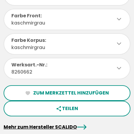
Farbe Front:
chevronDown
kaschmirgrau
Farbe Korpus:
chevronDown
kaschmirgrau
Werksart.-Nr.:
chevronDown
8260662
ZUM MERKZETTEL HINZUFÜGEN
heartFilled
TEILEN
share
arrowRight
Mehr zum Hersteller SCALIDO