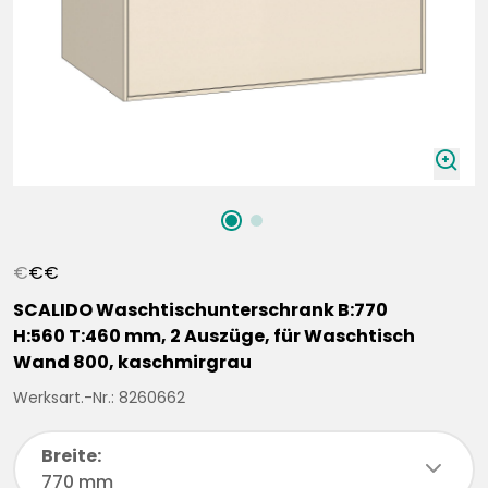
zoomIn
€
€
€
SCALIDO Waschtischunterschrank B:770
H:560 T:460 mm, 2 Auszüge, für Waschtisch
Wand 800, kaschmirgrau
Werksart.-Nr.: 8260662
Breite:
chevronDown
770 mm